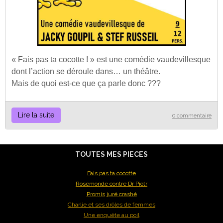
« Fais pas ta cocotte ! » est une comédie vaudevillesque
dont l’action se déroule dans… un théâtre.
Mais de quoi est-ce que ça parle donc ???
Lire la suite
0 commentaire
TOUTES MES PIECES
Fais pas ta cocotte
Rosemonde contre Dr Piotr
Promis juré crashé
Charlie et ses drôles de femmes
Une enquête au poil