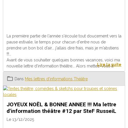
La première partie de l'année s'écoule tout doucement vers la
pause estivale, le temps pour chacun d'entre nous de
prendre un bon bol d'air... j'allais dire frais, mais je m'abstiens
!!!
Avant de vous souhaiter quelques bonnes vacances, voici ma
Lire la suite
nouvelle lettre d'information théâtre... Alors mettez-vous à
l'ombre, sous le ventilo ou la clim, prenez une grande
boisson fraîche ou un verre d'eau et prenez le temps de lire
Dans
Mes lettres d'informations Théâtre
ces quelques lignes... si le coeur vous en dit.
Prenez soin de vous ❤️
JOYEUX NOËL & BONNE ANNEE !!! Ma lettre
d'information théâtre #12 par SteF RusseiL
Le 13/12/2025