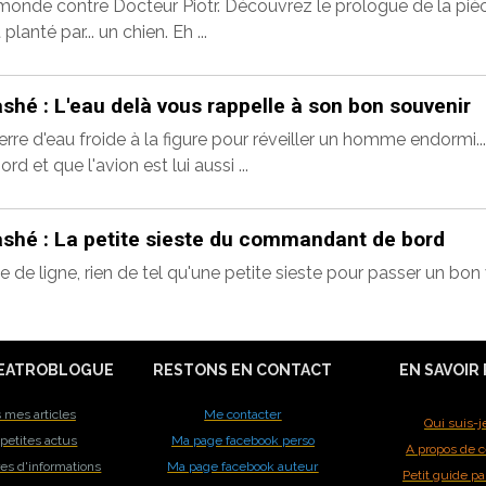
onde contre Docteur Piotr. Découvrez le prologue de la p
 planté par... un chien. Eh ...
ashé : L'eau delà vous rappelle à son bon souvenir
erre d'eau froide à la figure pour réveiller un homme endormi..
et que l'avion est lui aussi ...
ashé : La petite sieste du commandant de bord
 de ligne, rien de tel qu'une petite sieste pour passer un bon v
EATROBLOGUE
RESTONS EN CONTACT
EN SAVOIR
 mes articles
Me contacter
Qui suis-j
petites actus
Ma page facebook perso
A propos de c
res d'informations
Ma page facebook auteur
Petit guide pa