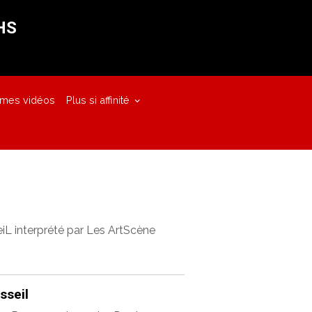
HS
 mes vidéos
Plus si affinité
L interprété par Les ArtScène
sseil