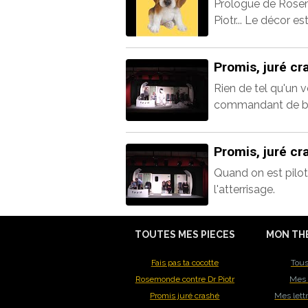
Prologue de Rosem
Piotr... Le décor est
Promis, juré cr
Rien de tel qu'un v
commandant de bord 
Promis, juré cr
Quand on est pilote
l'atterrisage.
TOUTES MES PIECES
MON TH
Fais pas ta cocotte
Tous
Rosemonde contre Dr Piotr
Mes 
Promis juré crashé
Mes lett