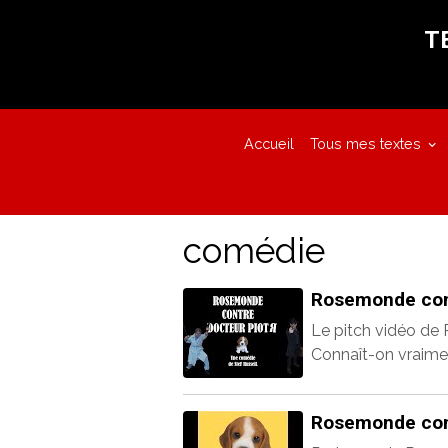
T
Accueil
Tous mes textes
comédie
Rosemonde cont
Le pitch vidéo de
Connaît-on vraimen
Rosemonde cont