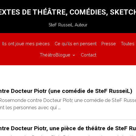
EXTES DE THÉÂTRE, COMÉDIES, SKETC
SteF RusseiL Auteur
Ils ont joué mes pièces
Ce qu'ils en pensent
Presse
Toutes
ThéâtroBlogue
Contact
re Docteur Piotr (une comédie de SteF RusseiL)
 Rosemonde contre Docteur Piotr, une comédie de SteF Russei
t les personnes avec qui ...
re Docteur Piotr, une pièce de théâtre de SteF Ru