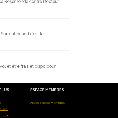
ièce Rosemonde contre Docteur
. Surtout quand c'est le
ol et être frais et dispo pour
 PLUS
ESPACE MEMBRES
e ?
Accès Espace Membres
e site
rtique