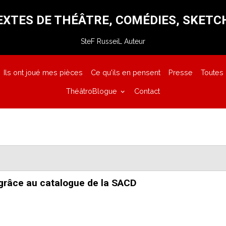
EXTES DE THÉÂTRE, COMÉDIES, SKETC
SteF RusseiL Auteur
Ils ont joué mes pièces
Ce qu'ils en pensent
Presse
Toutes
ThéâtroBlogue
Contact
 grâce au catalogue de la SACD