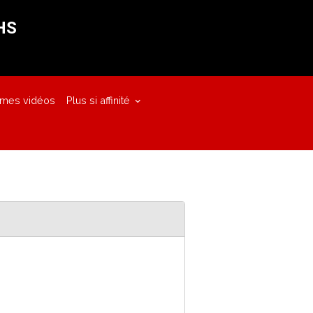
HS
 mes vidéos
Plus si affinité