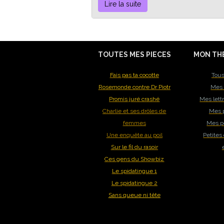
Lire la suite
TOUTES MES PIECES
MON TH
Fais pas ta cocotte
Tous
Rosemonde contre Dr Piotr
Mes 
Promis juré crashé
Mes lett
Charlie et ses drôles de
Mes p
femmes
Mes pe
Une enquête au poil
Petites
Sur le fil du rasoir
Ces gens du Showbiz
Le spidatingue 1
Le spidatingue 2
Sans queue ni tête