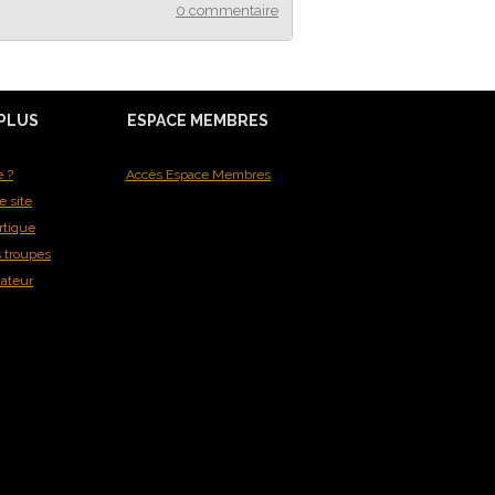
0 commentaire
 PLUS
ESPACE MEMBRES
e ?
Accès Espace Membres
e site
rtique
s troupes
mateur