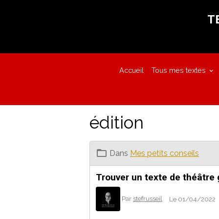
T
Accueil
Tous mes textes
édition
Dans
Mes petits conseils
Trouver un texte de théâtre
Par
stefrusseil
Le 01/04/2022