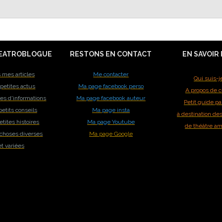
EATROBLOGUE
RESTONS EN CONTACT
EN SAVOIR
 mes articles
Me contacter
Qui suis-j
petites actus
Ma page facebook perso
A propos de c
res d'informations
Ma page facebook auteur
Petit guide pa
etits conseils
Ma page insta
à destination de
tites histoires
Ma page Youtube
de théâtre a
 choses diverses
Ma page Google
et variées