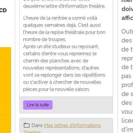
deuxième lettre d'information théâtre.
doiv
ACD
affi
L'heure de la rentrée a sonné voilà
quelques semaines dejà. C'est aussi
Outr
l'heure de la repise théâtrale pour bon
nombre de troupes.
des
Après un été studieux ou reposant,
de t
certains d'entre vous reprennez le
repr
chemin des planches avec de
de t
nouvelles représentations, d'autres
vont se replonger dans les répétitions
pas
ou s'activer à chercher de nouvelles
pro
pièces pour la nouvelle saison.
de s
des 
Lire la suite
vous
lice
Dans
Mes lettres d'informations
d'im
Théâtre