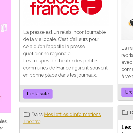
La presse est un relais incontournable
de la vie locale. C’est d’ailleurs pour
cela qu’on l’appelle la presse
La re
quotidienne régionale.
repri
Les troupes de théâtre des petites
avec 
communes de France figurent souvent
comé
en bonne place dans les journaux.
à veni
Lire
Lire la suite
D
Dans
Mes lettres d'informations
ies,
Théâtre
Les 
er