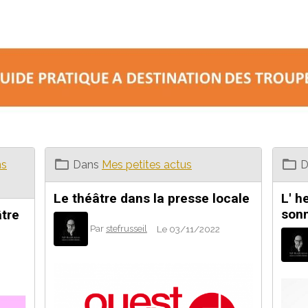
ns
Dans
Mes petites actus
D
Le théâtre dans la presse locale
L' h
son
âtre
Par
stefrusseil
Le 03/11/2022