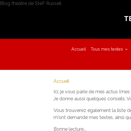
Blog théâtre de SteF Russeil
T
Accueil
Tous mes textes
Accueil
Ici, je vous parle de mes actus (mes 
Je donne aussi quelques conseils. Vo
Vous trouverez également la liste d
m'ont demandé mes textes, ainsi qu'
Bonne lecture...