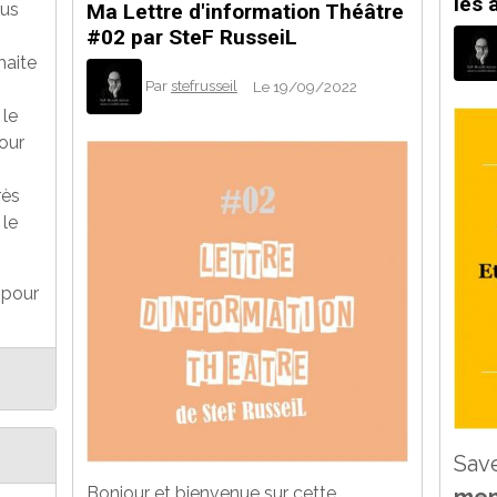
les 
ous
Ma Lettre d'information Théâtre
#02 par SteF RusseiL
haite
Par
stefrusseil
Le 19/09/2022
 le
our
rès
 le
 pour
Sav
Bonjour et bienvenue sur cette
men