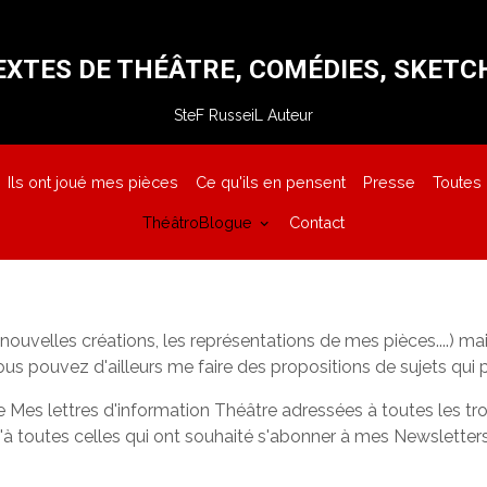
EXTES DE THÉÂTRE, COMÉDIES, SKETC
SteF RusseiL Auteur
Ils ont joué mes pièces
Ce qu'ils en pensent
Presse
Toutes
ThéâtroBlogue
Contact
nouvelles créations, les représentations de mes pièces....) mai
us pouvez d'ailleurs me faire des propositions de sujets qui p
e Mes lettres d'information Théâtre adressées à toutes les t
à toutes celles qui ont souhaité s'abonner à mes Newsletters