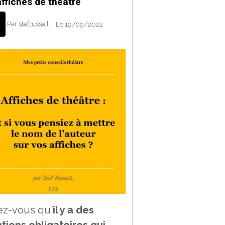
affiches de théâtre
Par
stefrusseil
Le 19/09/2022
ez-vous qu'
il y a des
tions obligatoires qui