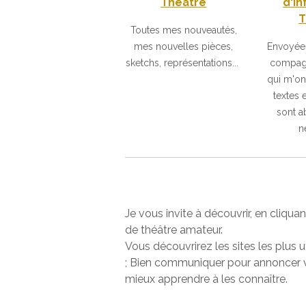
Théâtre
d'i
T
Toutes mes nouveautés,
mes nouvelles pièces,
Envoyées
sketchs, représentations...
compagn
qui m'o
textes 
sont 
n
Je vous invite à découvrir, en cliqu
de théâtre amateur.
Vous découvrirez les sites les plus u
; Bien communiquer pour annoncer vos
mieux apprendre à les connaître.