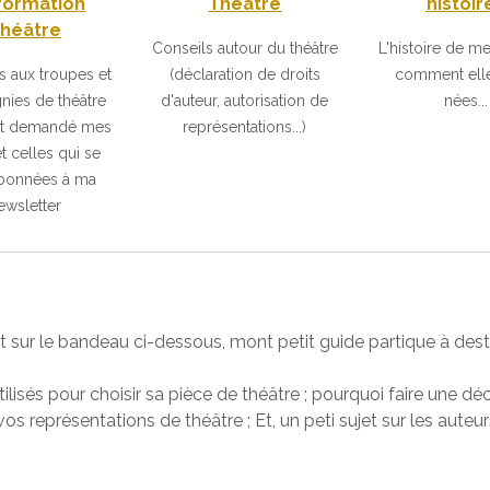
nformation
Théâtre
histoir
héâtre
Conseils autour du théâtre
L'histoire de me
 aux troupes et
(déclaration de droits
comment elle
ies de théâtre
d'auteur, autorisation de
nées...
nt demandé mes
représentations...)
et celles qui se
abonnées à ma
ewsletter
ant sur le bandeau ci-dessous, mont petit guide partique à de
tilisés pour choisir sa pièce de théâtre ; pourquoi faire une dé
 représentations de théâtre ; Et, un peti sujet sur les auteu