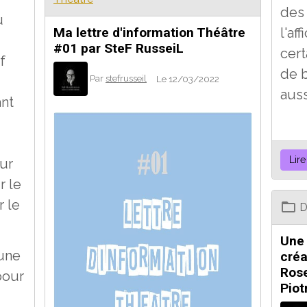
des
u
l'af
Ma lettre d'information Théâtre
#01 par SteF RusseiL
cert
f
de b
Par
stefrusseil
Le 12/03/2022
auss
ant
Lire
ur
r le
r le
D
Une 
 une
créa
Ros
pour
Piot