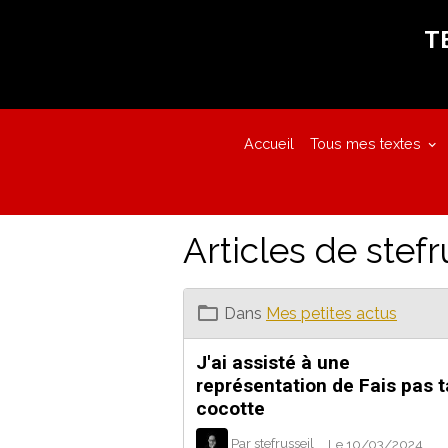
T
Accueil
Tous mes textes
Articles de stefr
Dans
Mes petites actus
J'ai assisté à une
représentation de Fais pas t
cocotte
Par
stefrusseil
Le 10/03/2024