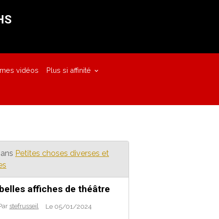
HS
 mes vidéos
Plus si affinité
ans
Petites choses diverses et
es
belles affiches de théâtre
Par
stefrusseil
Le 05/01/2024