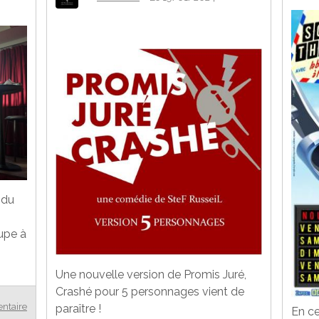
ndu
upe à
Une nouvelle version de Promis Juré,
Crashé pour 5 personnages vient de
ntaire
paraître !
En ce