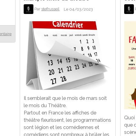
Par
stefrusseil
Le 04/03/2023
ntaire
Il semblerait que le mois de mars soit
le mois du Théâtre.
Partout en France les affiches de
Quoi 
théâtre fleurissent, les programmations
que d
sont légion et les comédiennes et
scèn
comédiens sont nombreux à brûler les