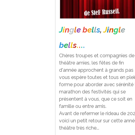
J
i
n
g
l
e
b
e
l
l
s
,
J
i
n
g
l
e
.
.
.
.
b
e
l
l
s
Chères troupes et compagnies de
théâtre amies, les fêtes de fin
d'année approchent à grands pas 
vous espère toutes et tous en ple
forme pour aborder avec sérénité 
marathon des festivités qui se
présentent à vous, que ce soit en
famille ou entre amis.
Avant de refermer le rideau de 202
voici un petit retour sur cette ann
théâtre très riche...