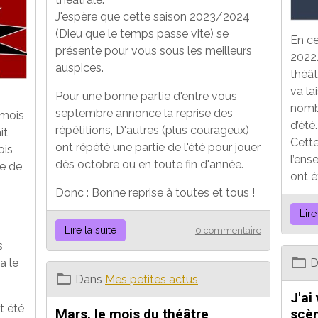
J'espère que cette saison 2023/2024
(Dieu que le temps passe vite) se
En ce
présente pour vous sous les meilleurs
2022
auspices.
théât
va la
Pour une bonne partie d'entre vous
nombr
septembre annonce la reprise des
 mois
d’été.
répétitions, D'autres (plus courageux)
it
Cette
ont répété une partie de l'été pour jouer
ois
l’ens
dès octobre ou en toute fin d'année.
e de
ont é
Donc : Bonne reprise à toutes et tous !
Lire
Lire la suite
0 commentaire
s
a le
D
Dans
Mes petites actus
J'ai
t été
Mars, le mois du théâtre
scèn