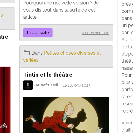
Pourquoi une nouvelle version ? Je
près
vous dis tout dans la suite de cet
coméd
ns
article.
dans 
un pe
par l
Lire la suite
0 commentaire
âtre
Au-de
de la
Dans
Petites choses diverses et
plup
variées
théât
hasar
Tintin et le théâtre
Pour 
plus 
Par
stefrusseil
Le 16/09/2023
parfo
rarem
rése
repré
Voici
d'aff