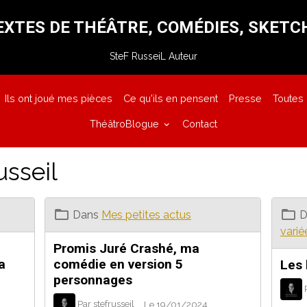
EXTES DE THÉÂTRE, COMÉDIES, SKETC
SteF RusseiL Auteur
Ils ont joué mes pièces
Ce qu'ils en pensent
Presse
Toutes
ThéâtroBlogue
Contact
usseil
Dans
Mes petites actus
D
varié
Promis Juré Crashé, ma
a
comédie en version 5
Les 
personnages
Par
stefrusseil
Le 19/01/2024