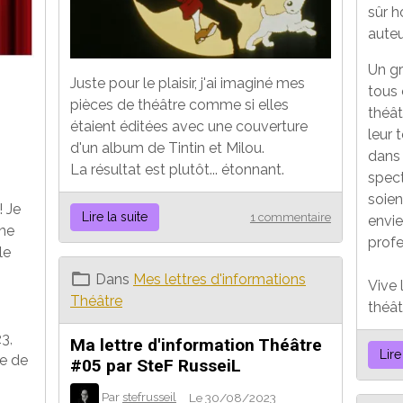
sûr h
aute
Un gr
Juste pour le plaisir, j'ai imaginé mes
tous
pièces de théâtre comme si elles
théâ
étaient éditées avec une couverture
leur 
d'un album de Tintin et Milou.
dans 
La résultat est plutôt... étonnant.
spect
soien
! Je
Lire la suite
1 commentaire
envi
ine
profe
le
Dans
Mes lettres d'informations
Vive 
Théâtre
théât
3,
Ma lettre d'information Théâtre
Lire
ée de
#05 par SteF RusseiL
Par
stefrusseil
Le 30/08/2023