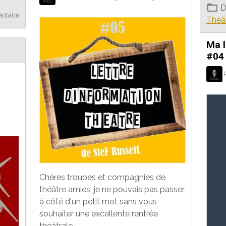
D
ntaire
Théâ
Ma l
#04 
Chères troupes et compagnies de
théâtre amies, je ne pouvais pas passer
à côté d'un petit mot sans vous
souhaiter une excellente rentrée
théâtrale.