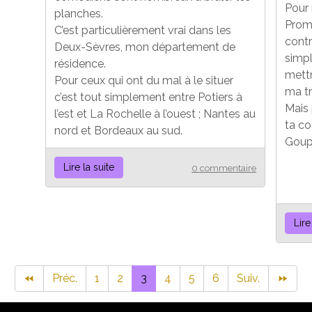
Pour
planches.
Prom
C’est particulièrement vrai dans les
contr
Deux-Sèvres, mon département de
simpl
résidence.
mettr
Pour ceux qui ont du mal à le situer
ma tr
c’est tout simplement entre Potiers à
Mais 
l’est et La Rochelle à l’ouest ; Nantes au
ta co
nord et Bordeaux au sud.
Goupi
Lire la suite
0 commentaire
Lire
Préc.
1
2
3
4
5
6
Suiv.