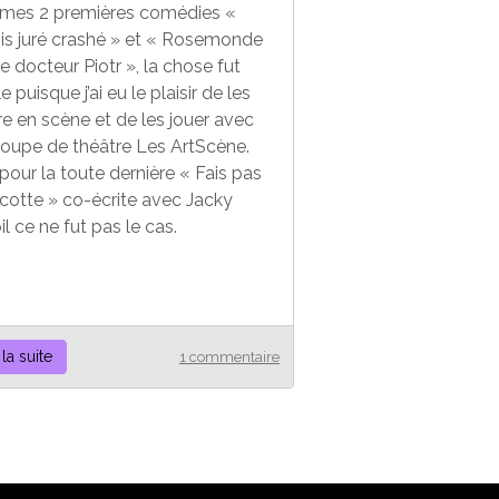
 mes 2 premières comédies «
is juré crashé » et « Rosemonde
e docteur Piotr », la chose fut
e puisque j’ai eu le plaisir de les
e en scène et de les jouer avec
oupe de théâtre Les ArtScène.
pour la toute dernière « Fais pas
cotte » co-écrite avec Jacky
l ce ne fut pas le cas.
 la suite
1 commentaire