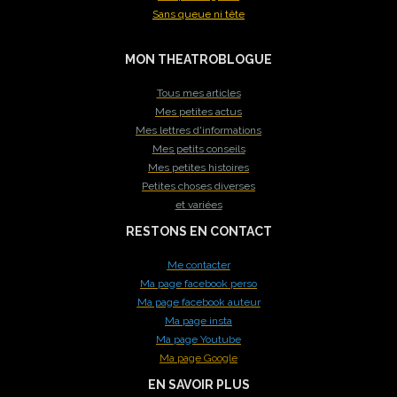
Sans queue ni tête
MON THEATROBLOGUE
Tous mes articles
Mes petites actus
Mes lettres d'informations
Mes petits conseils
Mes petites histoires
Petites choses diverses
et variées
RESTONS EN CONTACT
Me contacter
Ma page facebook perso
Ma page facebook auteur
Ma page insta
Ma page Youtube
Ma page Google
EN SAVOIR PLUS