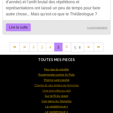
d'année) et l'arrêt brutal des répétitions et
représentations ont laissé un peu de temps pour faire
autre chose... Mais qu'est-ce-que le Théâtrologue ?
Lire la suite
0 commentaire
2
3
4
5
6
TOUTES MES PIECES
Fais pas ta cocotte
Rosemonde contre Dr Piotr
Promis juré crashé
Charlie et ses drôles de femmes
Une enquête au poil
Sur le fil du rasoir
Ces gens du Showbiz
Le spidatingue 1
Le spidatingue 2