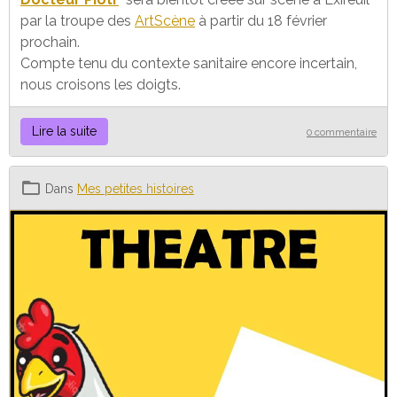
par la troupe des
ArtScène
à partir du 18 février
prochain.
Compte tenu du contexte sanitaire encore incertain,
nous croisons les doigts.
Lire la suite
0 commentaire
Dans
Mes petites histoires